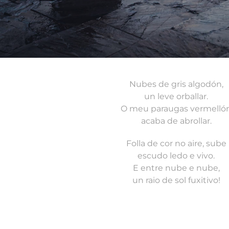
Nubes de gris algodón,
un leve orballar.
O meu paraugas vermelló
acaba de abrollar.
Folla de cor no aire, sube
escudo ledo e vivo.
E entre nube e nube,
un raio de sol fuxitivo!