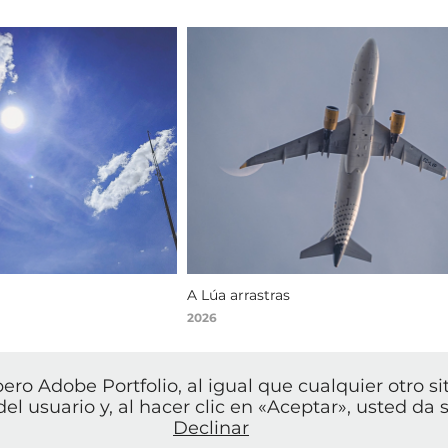
A Lúa arrastras
2026
pero Adobe Portfolio, al igual que cualquier otro si
© ANXO DAFONTE, 2026
el usuario y, al hacer clic en «Aceptar», usted da
Declinar