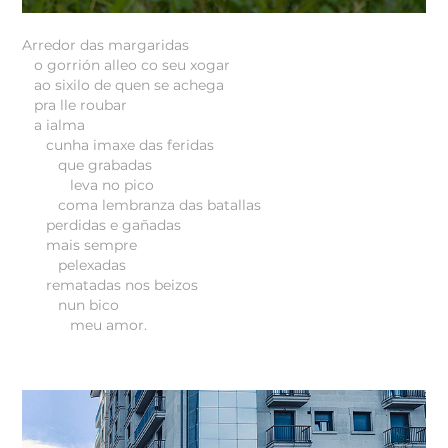
Arredor das margaridas
o gorrión alleo co seu xogar
ao sixilo de quen se achega
pra lle roubar
a ialma
cunha imaxe das feridas
que grabadas
leva no pico
coma lembranza das batallas
perdidas e gañadas
mais sempre
pelexadas
rematadas nos beizos
nun bico
meu amor.